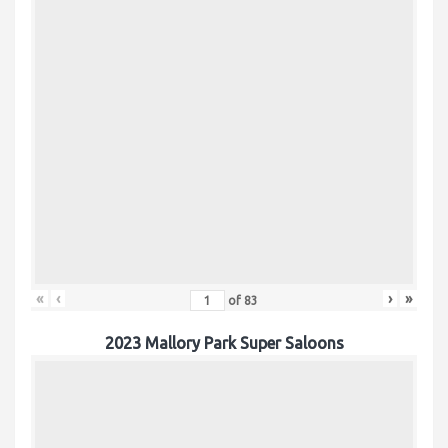
«
‹
›
»
of
83
2023 Mallory Park Super Saloons