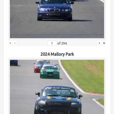
«
‹
›
»
of
294
2024 Mallory Park