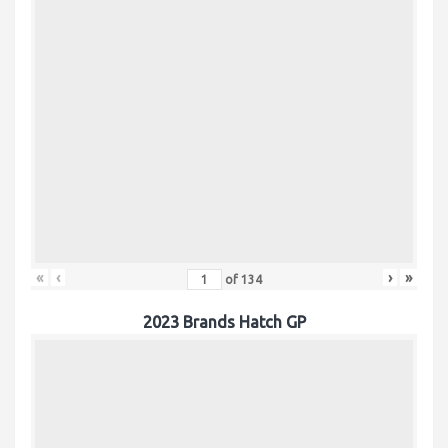
«
‹
›
»
of
134
2023 Brands Hatch GP