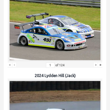
«
‹
›
»
of
124
2024 Lydden Hill (Jack)