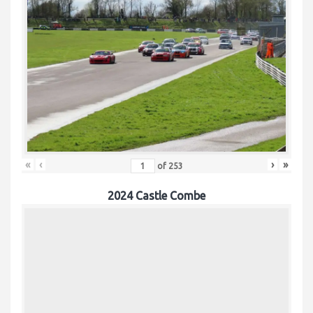
«
‹
›
»
of
253
2024 Castle Combe