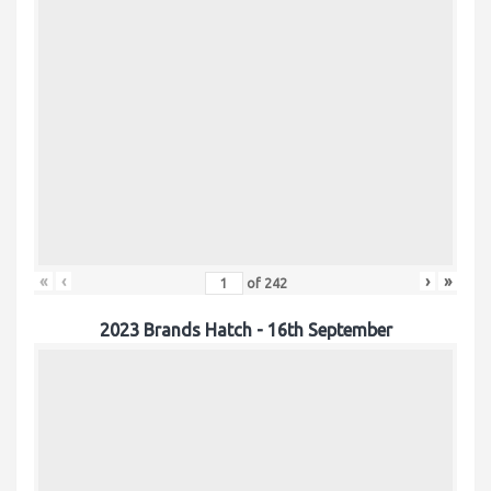
«
‹
›
»
of
242
2023 Brands Hatch - 16th September