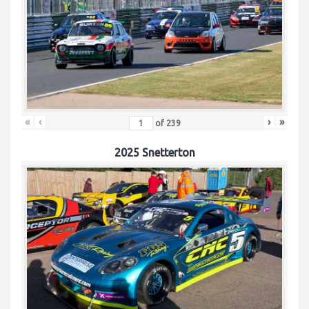
«
‹
›
»
of
239
2025 Snetterton