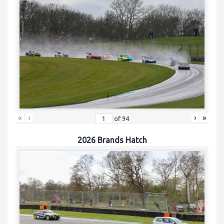
«
‹
›
»
of
94
2026 Brands Hatch