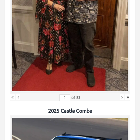
«
‹
›
»
of
83
2025 Castle Combe