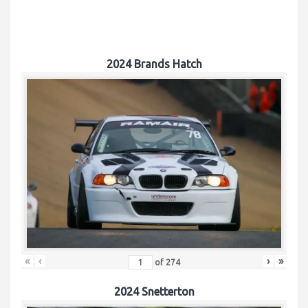
2024 Brands Hatch
«
‹
›
»
of
274
2024 Snetterton