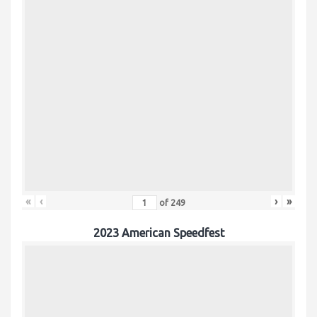
«
‹
›
»
of
249
2023 American Speedfest