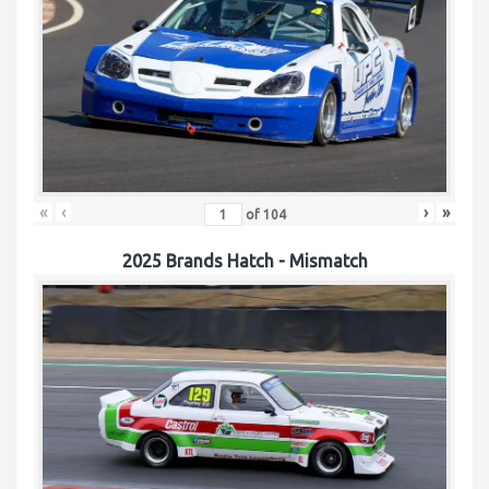
«
‹
›
»
of
104
2025 Brands Hatch - Mismatch