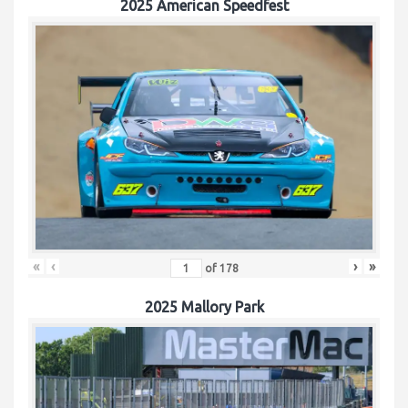
2025 American Speedfest
«
‹
›
»
of
178
2025 Mallory Park