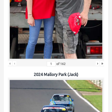
«
‹
›
»
of
162
2024 Mallory Park (Jack)