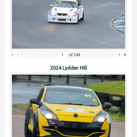
«
‹
›
»
of
249
2024 Lydden HIll