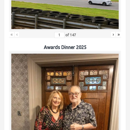
«
‹
›
»
of
147
Awards Dinner 2025