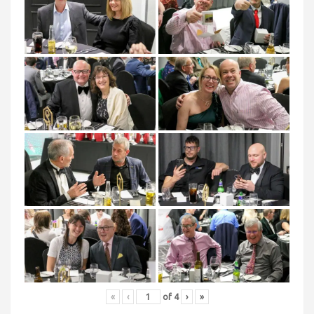
«
‹
of
4
›
»