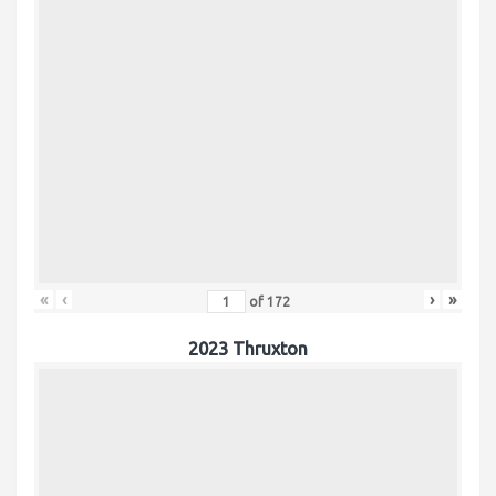
«
‹
›
»
of
172
2023 Thruxton