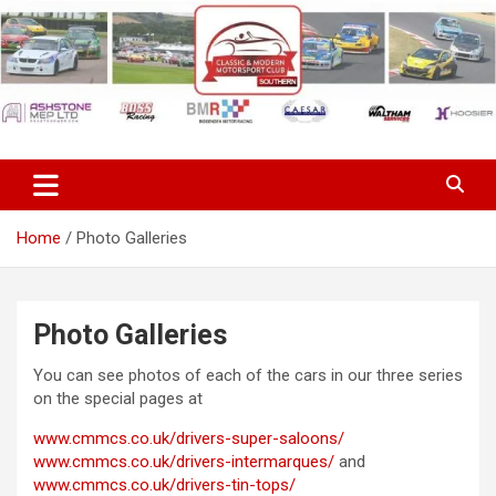
Skip
to
content
Classic & Modern Motorsport
Club Southern
Home
Photo Galleries
Photo Galleries
You can see photos of each of the cars in our three series
on the special pages at
www.cmmcs.co.uk/drivers-super-saloons/
www.cmmcs.co.uk/drivers-intermarques/
and
www.cmmcs.co.uk/drivers-tin-tops/