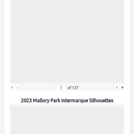
«
‹
›
»
of
127
2023 Mallory Park Intermarque Silhouettes