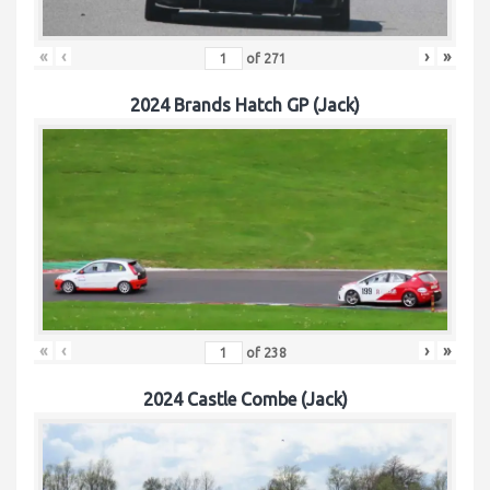
«
‹
›
»
of
271
2024 Brands Hatch GP (Jack)
«
‹
›
»
of
238
2024 Castle Combe (Jack)