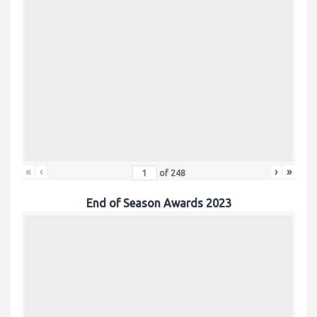
«
‹
›
»
of
248
End of Season Awards 2023