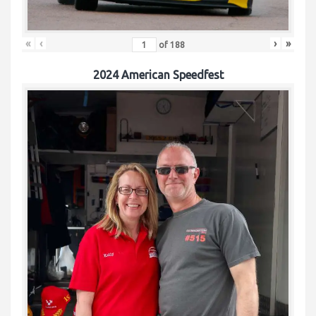
«
‹
›
»
of
188
2024 American Speedfest