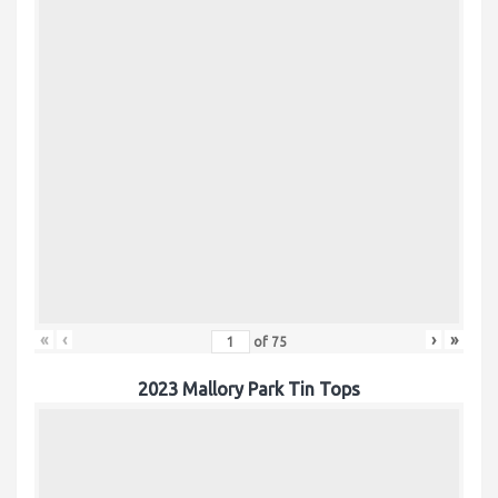
«
‹
›
»
of
75
2023 Mallory Park Tin Tops