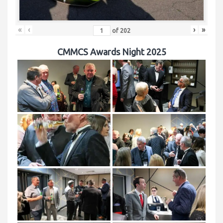
«
‹
›
»
of
202
CMMCS Awards Night 2025