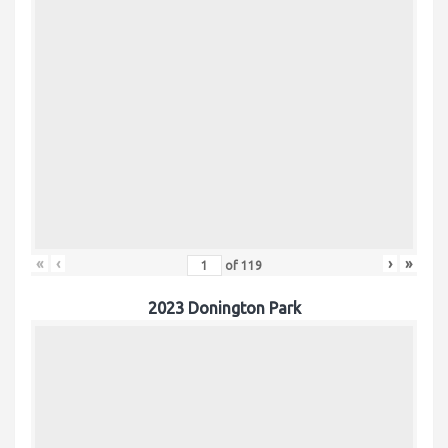
«
‹
›
»
of
119
2023 Donington Park