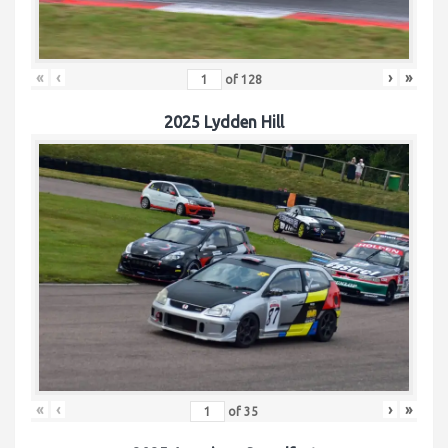
«
‹
›
»
of
128
2025 Lydden Hill
«
‹
›
»
of
35