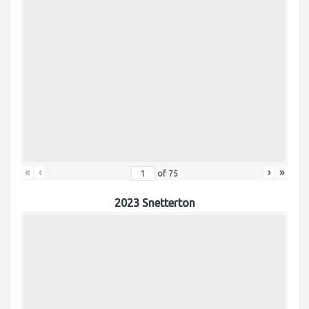
«
‹
›
»
of
75
2023 Snetterton