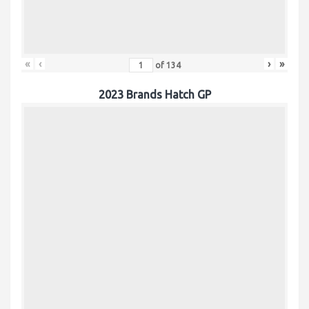
«
‹
›
»
of
134
2023 Brands Hatch GP