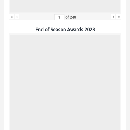
«
‹
›
»
of
248
End of Season Awards 2023