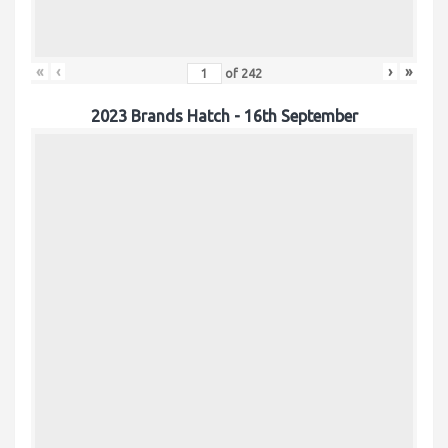
«
‹
›
»
of
242
2023 Brands Hatch - 16th September