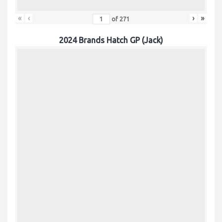
«
‹
›
»
of
271
2024 Brands Hatch GP (Jack)