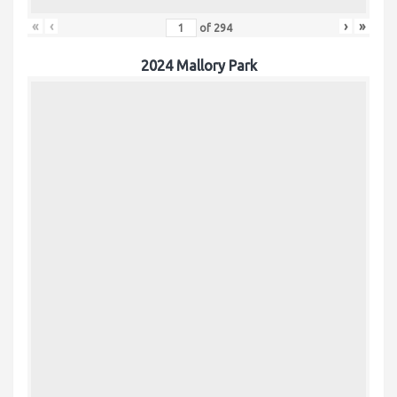
«
‹
›
»
of
294
2024 Mallory Park