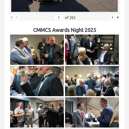
«
‹
›
»
of
202
CMMCS Awards Night 2025