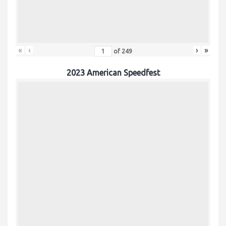
«
‹
›
»
of
249
2023 American Speedfest