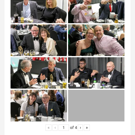
«
‹
of
4
›
»