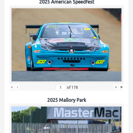
2025 American Speedfest
«
‹
›
»
of
178
2025 Mallory Park