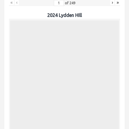
«
‹
›
»
of
249
2024 Lydden HIll