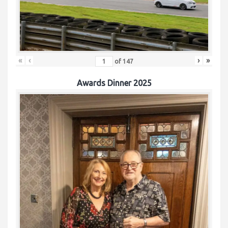
«
‹
›
»
of
147
Awards Dinner 2025