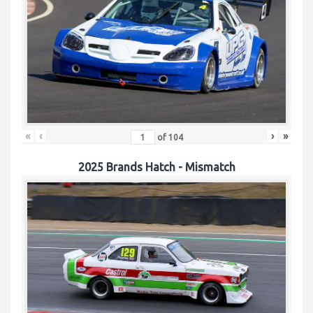
«
‹
›
»
of
104
2025 Brands Hatch - Mismatch