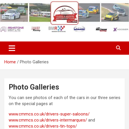
Skip
to
content
Classic & Modern Motorsport
Club Southern
Home
Photo Galleries
Photo Galleries
You can see photos of each of the cars in our three series
on the special pages at
www.cmmcs.co.uk/drivers-super-saloons/
www.cmmcs.co.uk/drivers-intermarques/
and
www.cmmcs.co.uk/drivers-tin-tops/