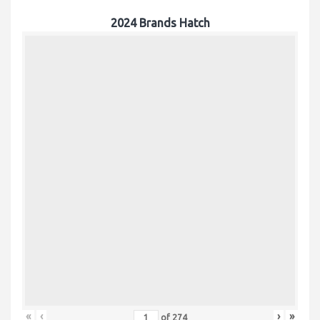
2024 Brands Hatch
«
‹
›
»
of
274