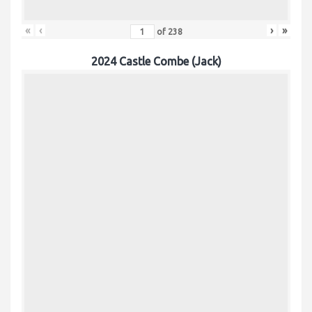
«
‹
›
»
of
238
2024 Castle Combe (Jack)