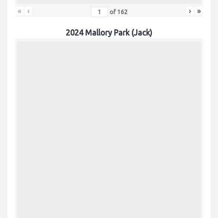
«
‹
›
»
of
162
2024 Mallory Park (Jack)