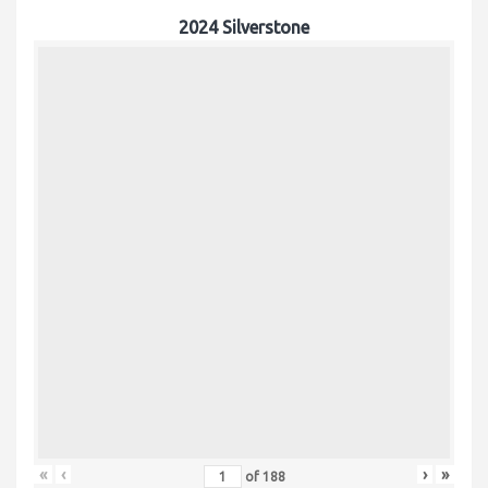
2024 Silverstone
«
‹
›
»
of
188