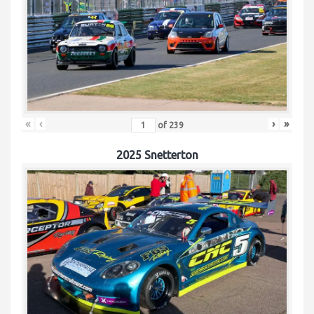
«
‹
›
»
of
239
2025 Snetterton