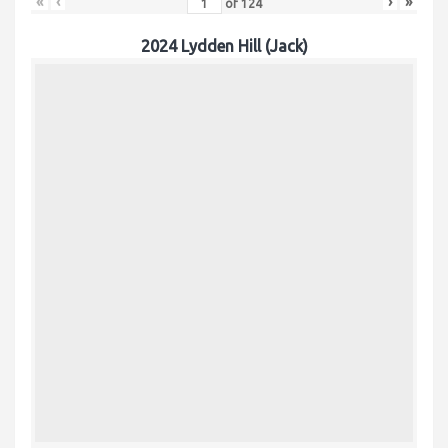
«
‹
›
»
of
124
2024 Lydden Hill (Jack)