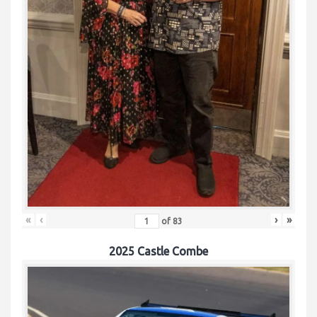
«
‹
›
»
of
83
2025 Castle Combe