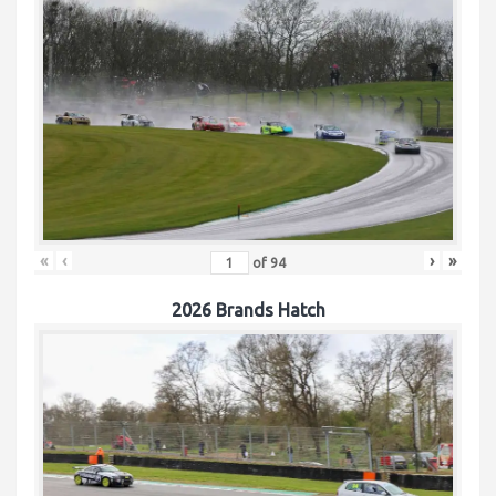
«
‹
›
»
of
94
2026 Brands Hatch