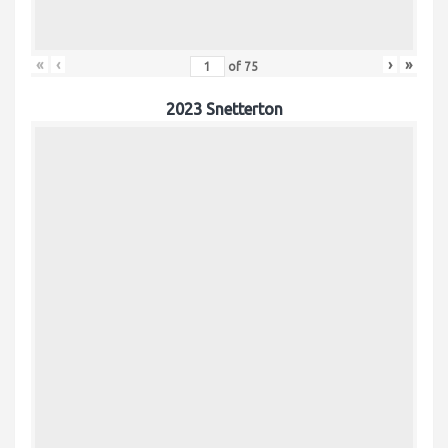
«
‹
›
»
of
75
2023 Snetterton