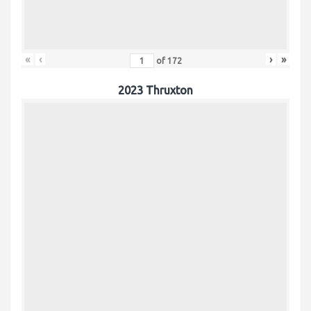
«
‹
›
»
of
172
2023 Thruxton