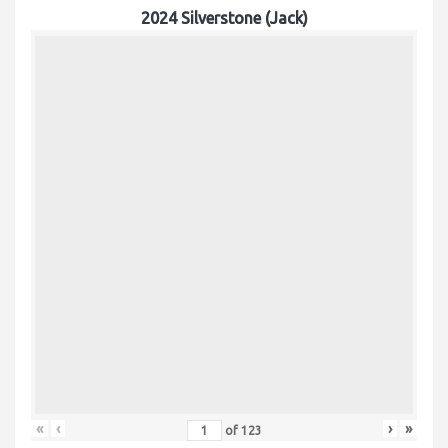
2024 Silverstone (Jack)
«
‹
›
»
of
123