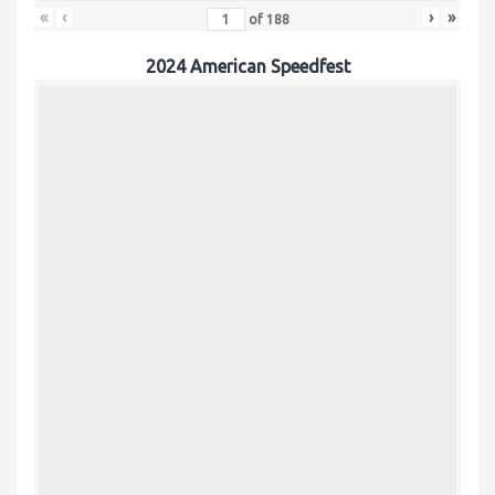
«
‹
›
»
of
188
2024 American Speedfest