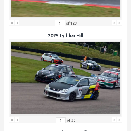
«
‹
›
»
of
128
2025 Lydden Hill
«
‹
›
»
of
35