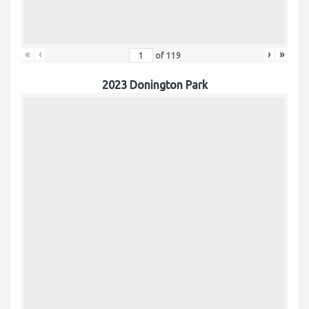
«
‹
›
»
of
119
2023 Donington Park