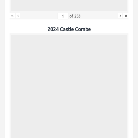
«
‹
›
»
of
253
2024 Castle Combe