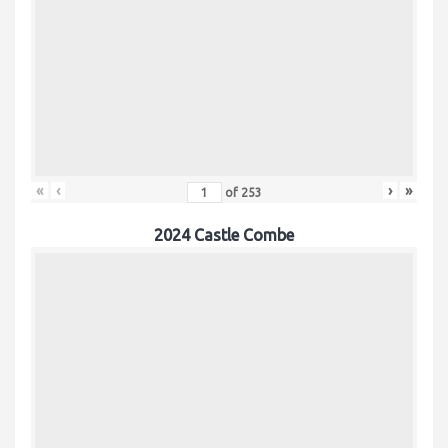
«
‹
›
»
of
253
2024 Castle Combe