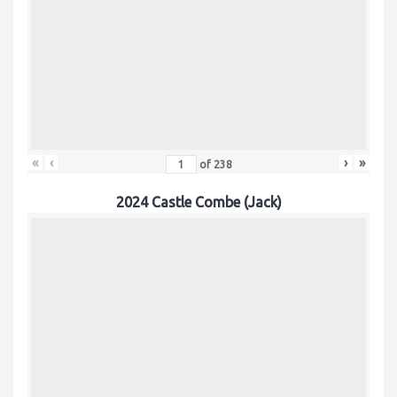
«
‹
›
»
of
238
2024 Castle Combe (Jack)