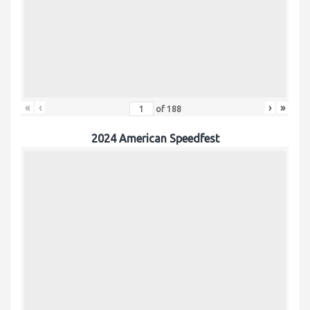
«
‹
›
»
of
188
2024 American Speedfest