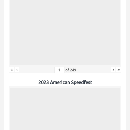
«
‹
›
»
of
249
2023 American Speedfest