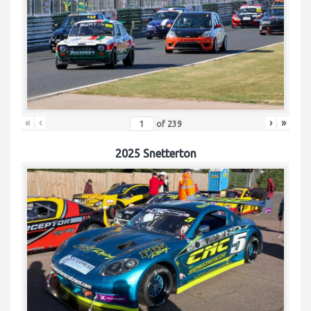
«
‹
›
»
of
239
2025 Snetterton