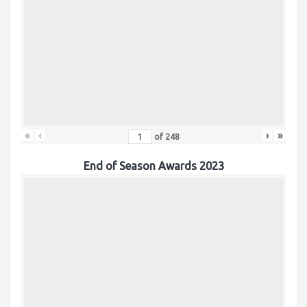
«
‹
›
»
of
248
End of Season Awards 2023