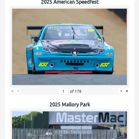
2025 American Speedfest
«
‹
›
»
of
178
2025 Mallory Park