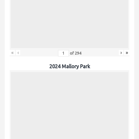
«
‹
›
»
of
294
2024 Mallory Park