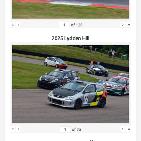
«
‹
›
»
of
128
2025 Lydden Hill
«
‹
›
»
of
35