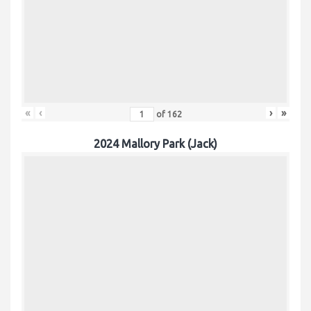
«
‹
›
»
of
162
2024 Mallory Park (Jack)