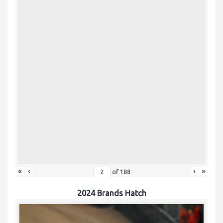
«
‹
›
»
of
188
2024 Brands Hatch