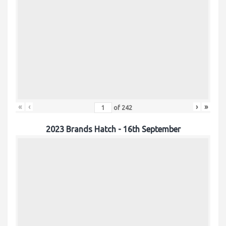
«
‹
›
»
of
242
2023 Brands Hatch - 16th September