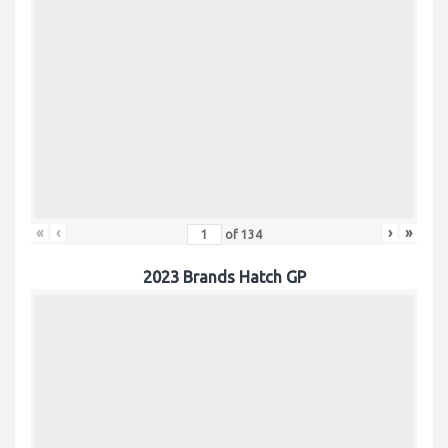
«
‹
›
»
of
134
2023 Brands Hatch GP