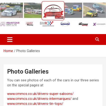
Skip
to
content
Classic & Modern Motorsport
Club Southern
Home
Photo Galleries
Photo Galleries
You can see photos of each of the cars in our three series
on the special pages at
www.cmmcs.co.uk/drivers-super-saloons/
www.cmmcs.co.uk/drivers-intermarques/
and
www.cmmcs.co.uk/drivers-tin-tops/