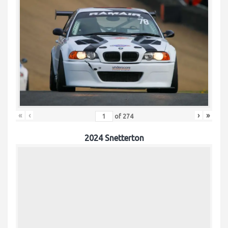
«
‹
›
»
of
274
2024 Snetterton