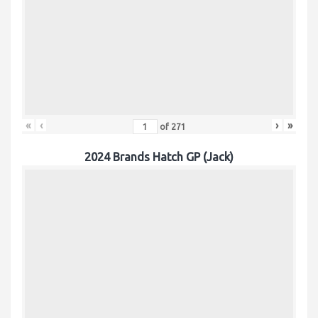
«
‹
›
»
of
271
2024 Brands Hatch GP (Jack)