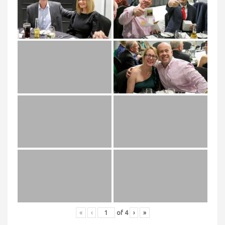
«
‹
of
4
›
»