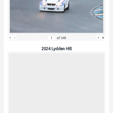
«
‹
›
»
of
249
2024 Lydden HIll