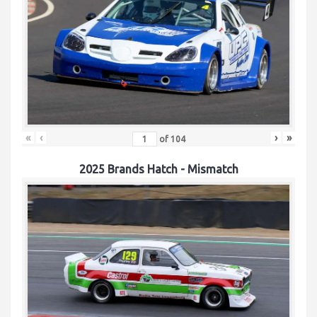
«
‹
›
»
of
104
2025 Brands Hatch - Mismatch