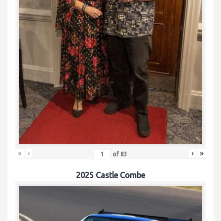
«
‹
›
»
of
83
2025 Castle Combe