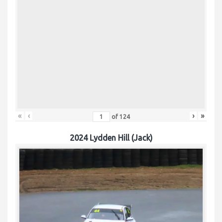
«
‹
›
»
of
124
2024 Lydden Hill (Jack)