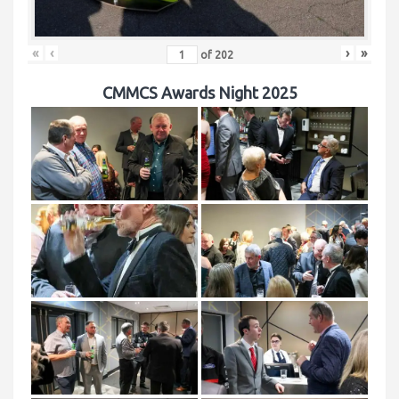
«
‹
›
»
of
202
CMMCS Awards Night 2025