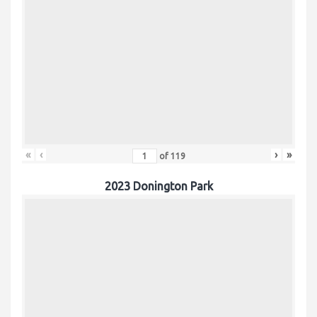
«
‹
›
»
of
119
2023 Donington Park