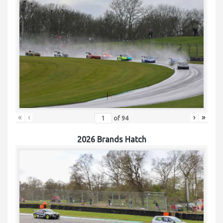
«
‹
›
»
of
94
2026 Brands Hatch