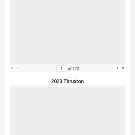
«
‹
›
»
of
172
2023 Thruxton