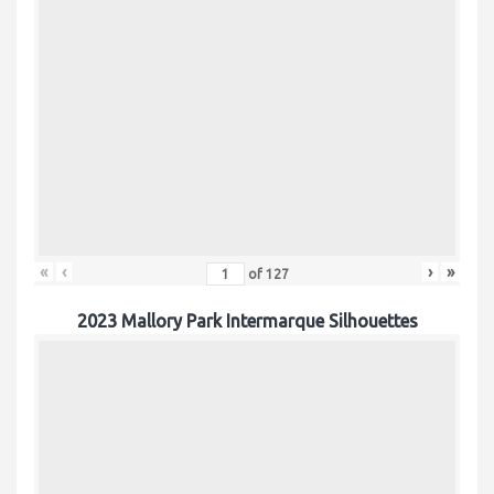
«
‹
›
»
of
127
2023 Mallory Park Intermarque Silhouettes