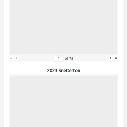
«
‹
›
»
of
75
2023 Snetterton