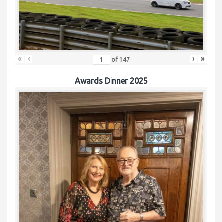
«
‹
›
»
of
147
Awards Dinner 2025