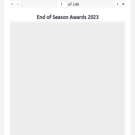
«
‹
›
»
of
248
End of Season Awards 2023