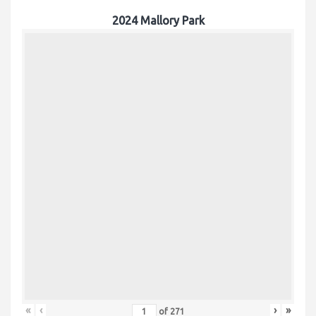
2024 Mallory Park
«
‹
›
»
of
271