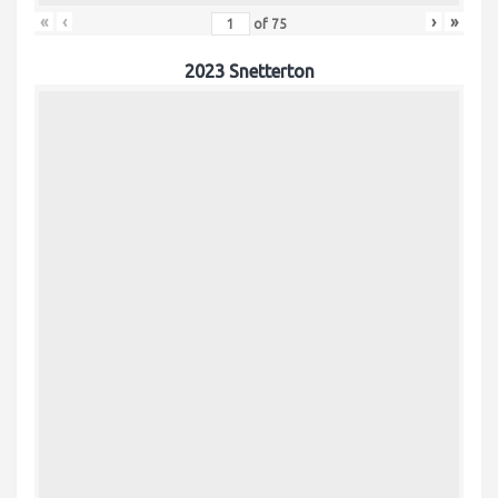
«
‹
›
»
of
75
2023 Snetterton