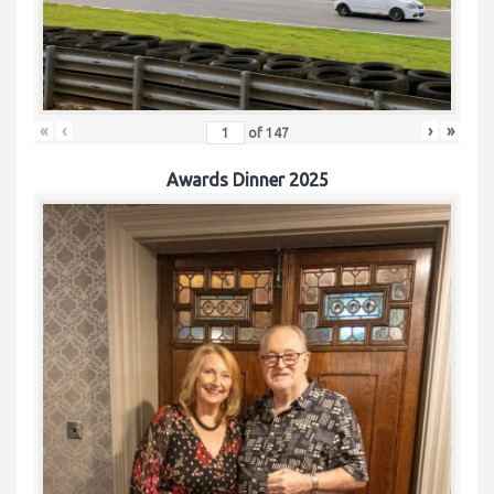
«
‹
›
»
of
147
Awards Dinner 2025