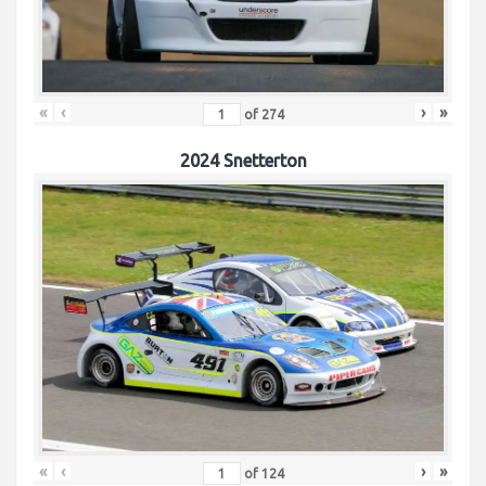
«
‹
›
»
of
274
2024 Snetterton
«
‹
›
»
of
124