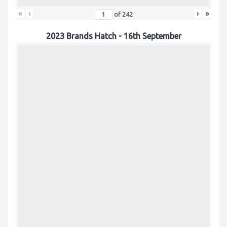
«
‹
›
»
of
242
2023 Brands Hatch - 16th September