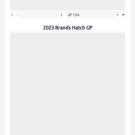
«
‹
›
»
of
134
2023 Brands Hatch GP