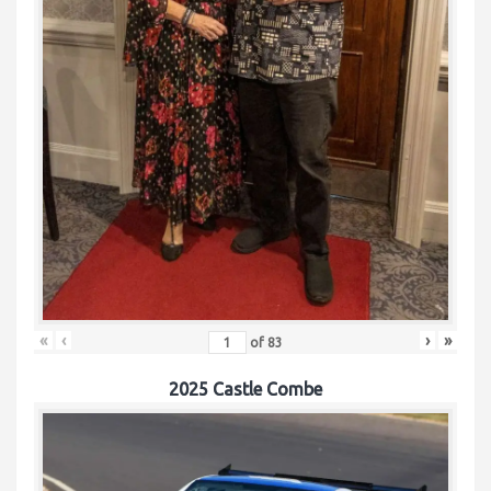
«
‹
›
»
of
83
2025 Castle Combe