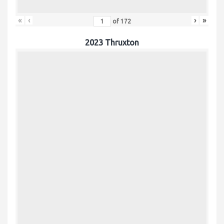
«
‹
›
»
of
172
2023 Thruxton