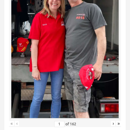
«
‹
›
»
of
162