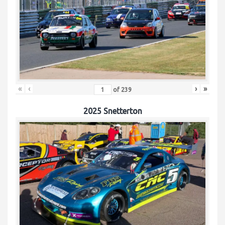
«
‹
›
»
of
239
2025 Snetterton