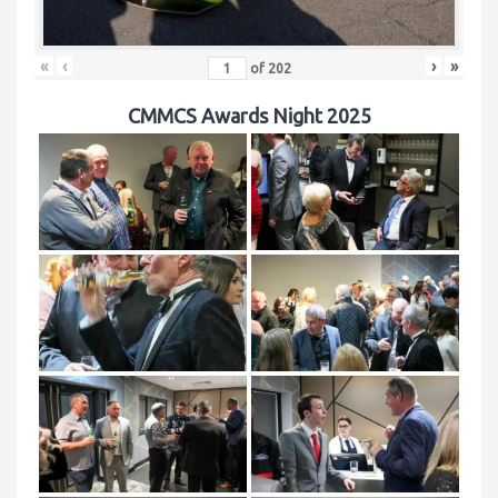
«
‹
›
»
of
202
CMMCS Awards Night 2025