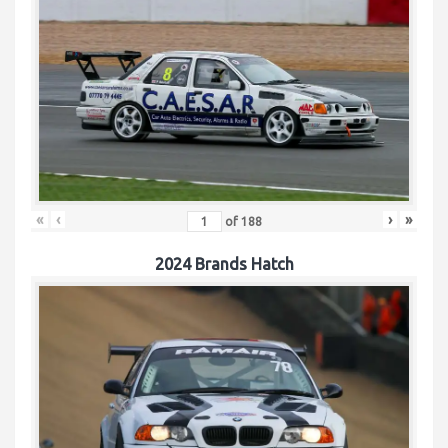
«
‹
›
»
of
188
2024 Brands Hatch