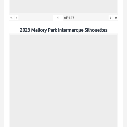
«
‹
›
»
of
127
2023 Mallory Park Intermarque Silhouettes