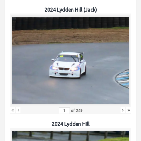
2024 Lydden Hill (Jack)
«
‹
›
»
of
249
2024 Lydden HIll