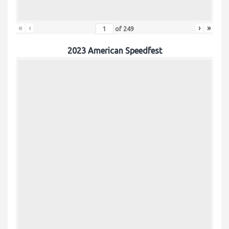
«
‹
›
»
of
249
2023 American Speedfest