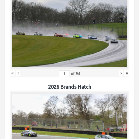
«
‹
›
»
of
94
2026 Brands Hatch