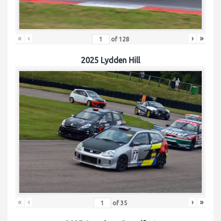
«
‹
›
»
of
128
2025 Lydden Hill
«
‹
›
»
of
35