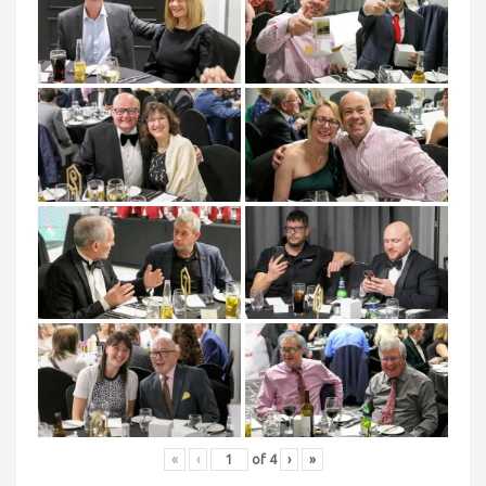
«
‹
of
4
›
»