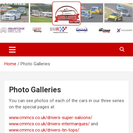
Skip
to
content
Classic & Modern Motorsport
Club Southern
Home
Photo Galleries
Photo Galleries
You can see photos of each of the cars in our three series
on the special pages at
www.cmmcs.co.uk/drivers-super-saloons/
www.cmmcs.co.uk/drivers-intermarques/
and
www.cmmcs.co.uk/drivers-tin-tops/