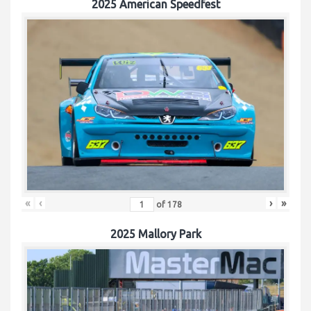
2025 American Speedfest
«
‹
›
»
of
178
2025 Mallory Park