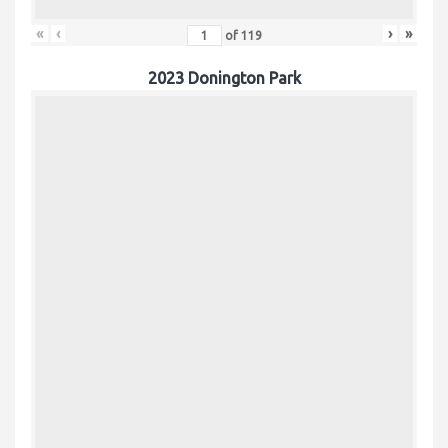
«
‹
›
»
of
119
2023 Donington Park