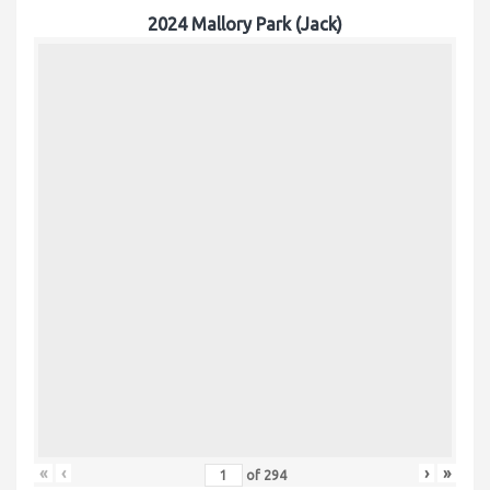
2024 Mallory Park (Jack)
«
‹
›
»
of
294