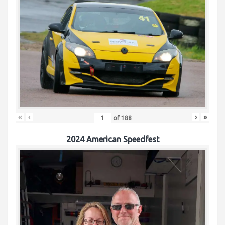
«
‹
›
»
of
188
2024 American Speedfest