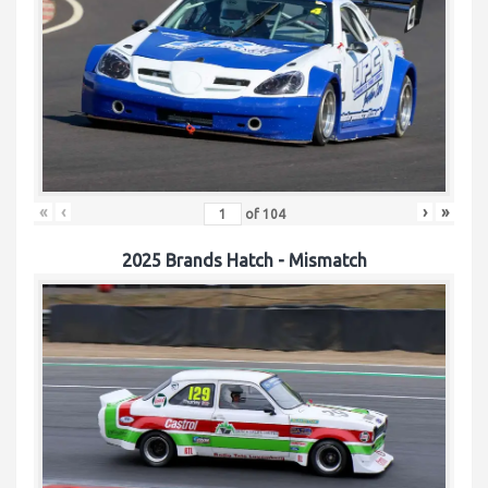
«
‹
›
»
of
104
2025 Brands Hatch - Mismatch