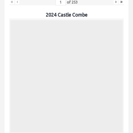
«
‹
›
»
of
253
2024 Castle Combe