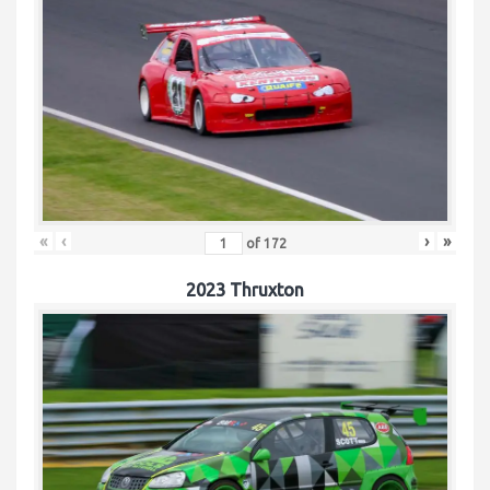
«
‹
›
»
of
172
2023 Thruxton