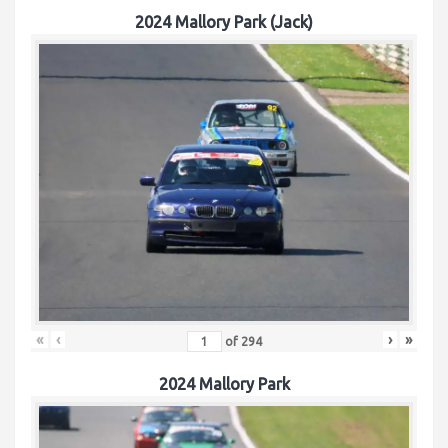
2024 Mallory Park (Jack)
«
‹
›
»
of
294
2024 Mallory Park