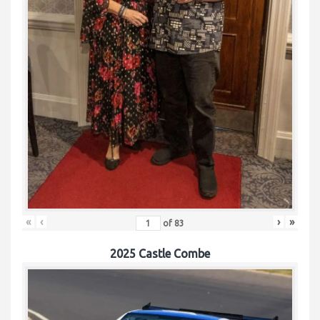
«
‹
›
»
of
83
2025 Castle Combe