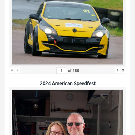
«
‹
›
»
of
188
2024 American Speedfest