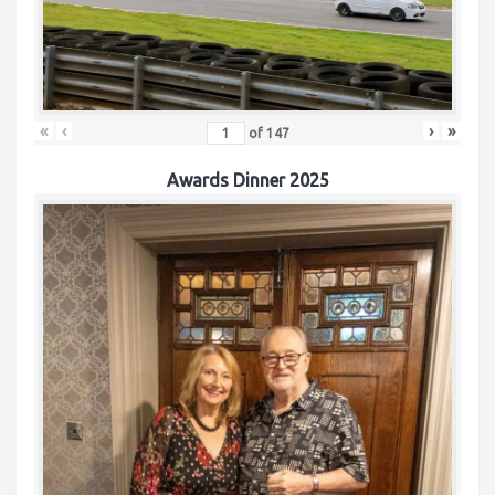
«
‹
›
»
of
147
Awards Dinner 2025