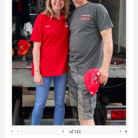
«
‹
›
»
of
162