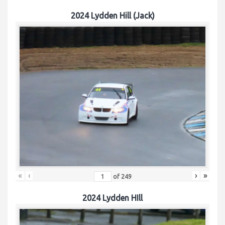
2024 Lydden Hill (Jack)
«
‹
›
»
of
249
2024 Lydden HIll