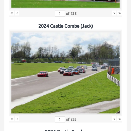
«
‹
›
»
of
238
2024 Castle Combe (Jack)
«
‹
›
»
of
253