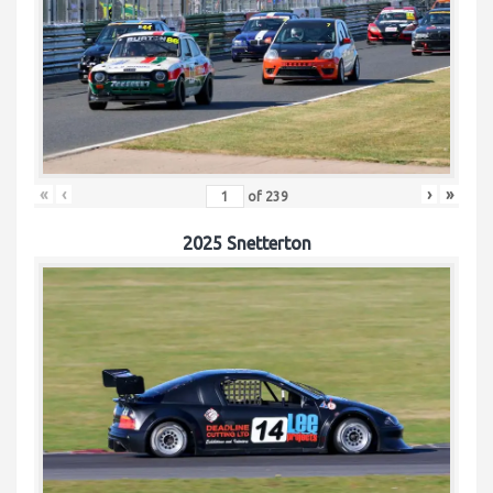
«
‹
›
»
of
239
2025 Snetterton