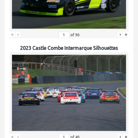
«
‹
›
»
of
90
2023 Castle Combe Intermarque Silhouettes
«
‹
›
»
of
40