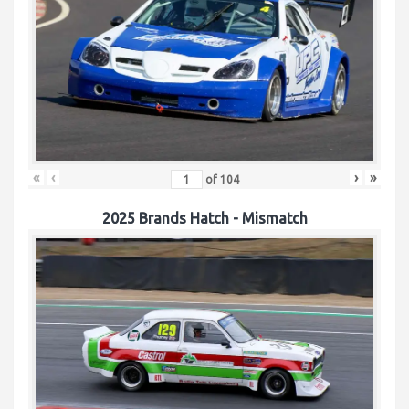
«
‹
›
»
of
104
2025 Brands Hatch - Mismatch