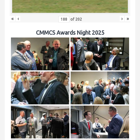
«
‹
›
»
of
202
CMMCS Awards Night 2025