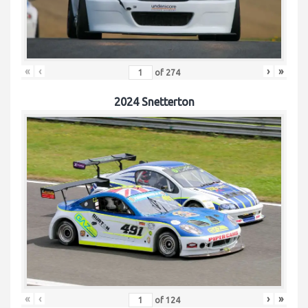
«
‹
›
»
of
274
2024 Snetterton
«
‹
›
»
of
124