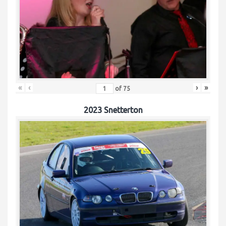
«
‹
›
»
of
75
2023 Snetterton