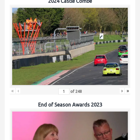
2024 Castle Combe
«
‹
›
»
of
248
End of Season Awards 2023