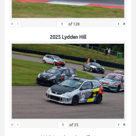
«
‹
›
»
of
128
2025 Lydden Hill
«
‹
›
»
of
35