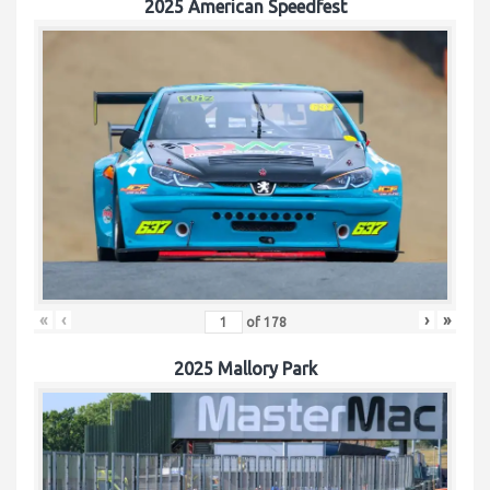
2025 American Speedfest
«
‹
›
»
of
178
2025 Mallory Park