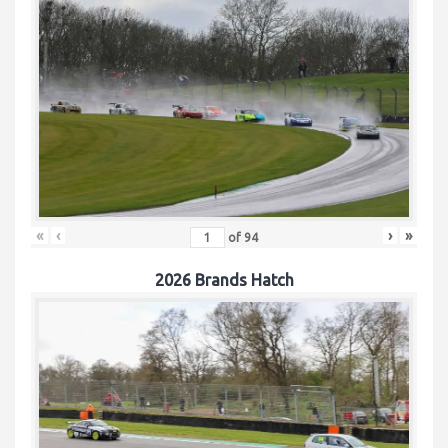
«
‹
›
»
of
94
2026 Brands Hatch