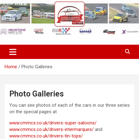
Skip
to
content
Classic & Modern Motorsport
Club Southern
Home
Photo Galleries
Photo Galleries
You can see photos of each of the cars in our three series
on the special pages at
www.cmmcs.co.uk/drivers-super-saloons/
www.cmmcs.co.uk/drivers-intermarques/
and
www.cmmcs.co.uk/drivers-tin-tops/