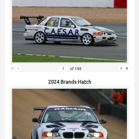
«
‹
›
»
of
188
2024 Brands Hatch