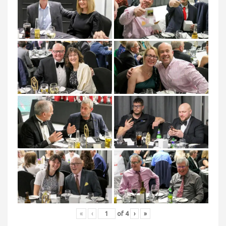
«
‹
of
4
›
»