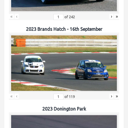
«
‹
›
»
of
242
2023 Brands Hatch - 16th September
«
‹
›
»
of
119
2023 Donington Park