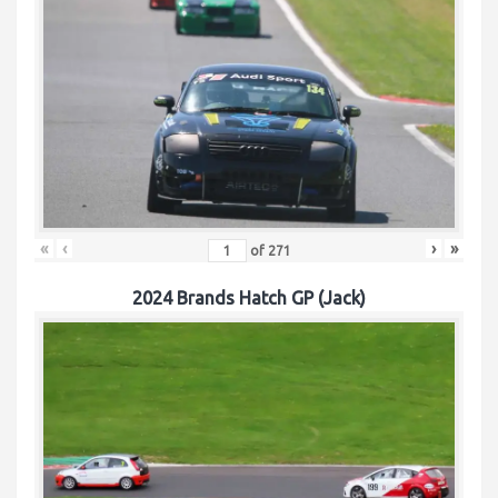
«
‹
›
»
of
271
2024 Brands Hatch GP (Jack)