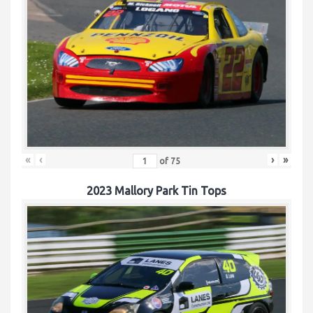
«
‹
›
»
of
75
2023 Mallory Park Tin Tops