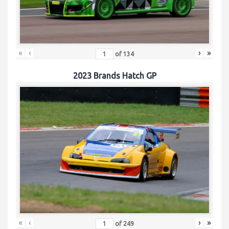
«
‹
›
»
of
134
2023 Brands Hatch GP
«
‹
›
»
of
249