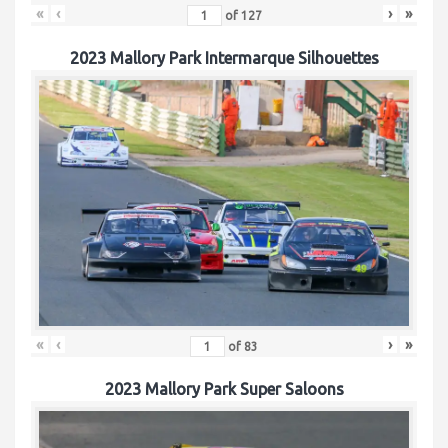
«
‹
›
»
of
127
2023 Mallory Park Intermarque Silhouettes
«
‹
›
»
of
83
2023 Mallory Park Super Saloons