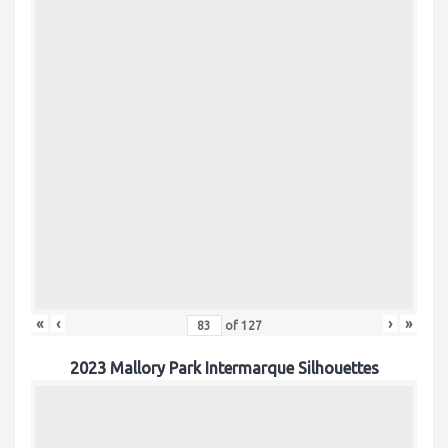
«
‹
›
»
of
127
2023 Mallory Park Intermarque Silhouettes