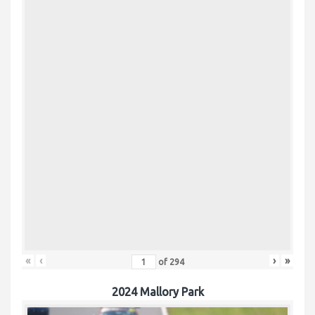
«
‹
›
»
of
294
2024 Mallory Park