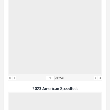
«
‹
›
»
of
249
2023 American Speedfest