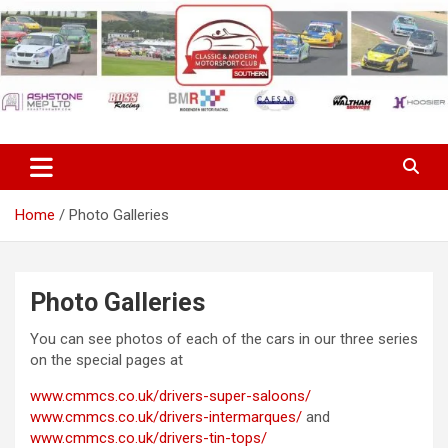
Skip
to
content
Classic & Modern Motorsport
Club Southern
Home
Photo Galleries
Photo Galleries
You can see photos of each of the cars in our three series
on the special pages at
www.cmmcs.co.uk/drivers-super-saloons/
www.cmmcs.co.uk/drivers-intermarques/
and
www.cmmcs.co.uk/drivers-tin-tops/