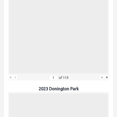
«
‹
›
»
of
119
2023 Donington Park