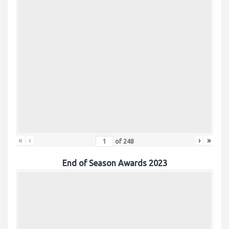
«
‹
›
»
of
248
End of Season Awards 2023