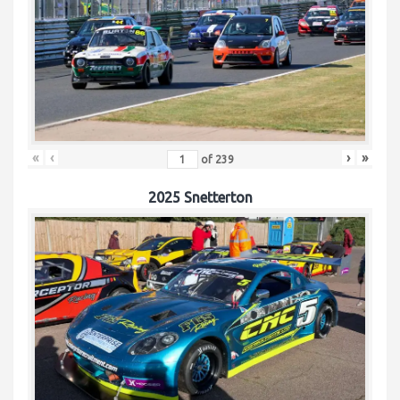
«
‹
›
»
of
239
2025 Snetterton