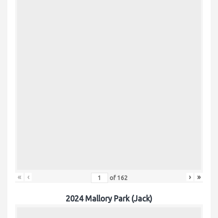
«
‹
›
»
of
162
2024 Mallory Park (Jack)