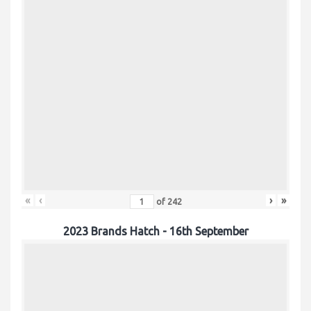
«
‹
›
»
of
242
2023 Brands Hatch - 16th September