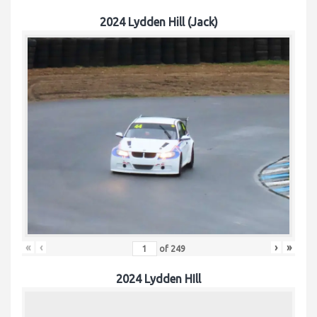
2024 Lydden Hill (Jack)
«
‹
›
»
of
249
2024 Lydden HIll