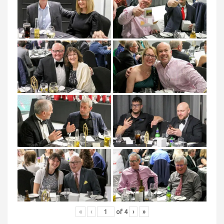
«
‹
of
4
›
»