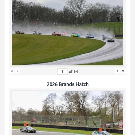
«
‹
›
»
of
94
2026 Brands Hatch