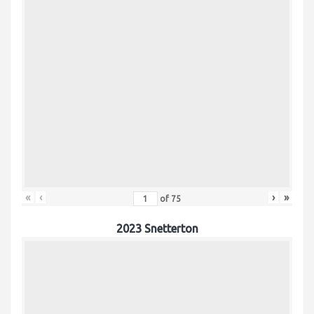
«
‹
›
»
of
75
2023 Snetterton