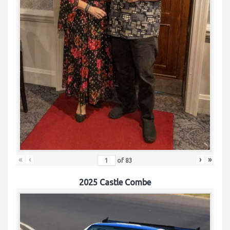
«
‹
›
»
of
83
2025 Castle Combe