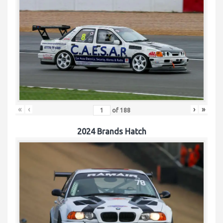
«
‹
›
»
of
188
2024 Brands Hatch