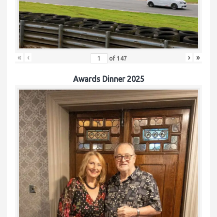
«
‹
›
»
of
147
Awards Dinner 2025