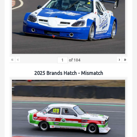
«
‹
›
»
of
104
2025 Brands Hatch - Mismatch