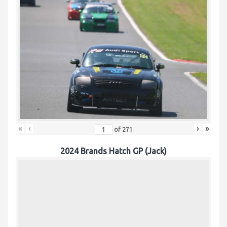
«
‹
›
»
of
271
2024 Brands Hatch GP (Jack)