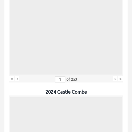
«
‹
›
»
of
253
2024 Castle Combe