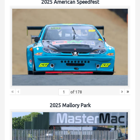
2025 American Speedfest
«
‹
›
»
of
178
2025 Mallory Park