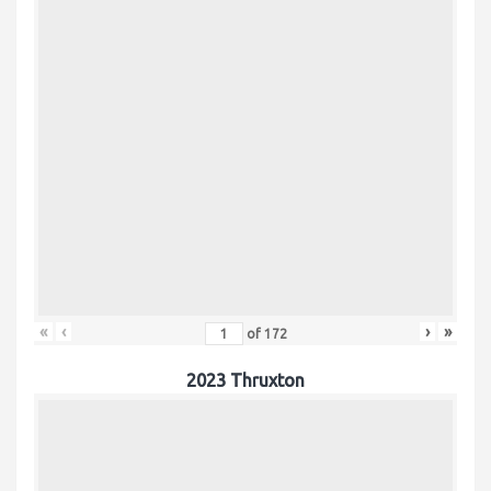
«
‹
›
»
of
172
2023 Thruxton