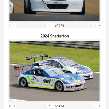
«
‹
›
»
of
274
2024 Snetterton
«
‹
›
»
of
124