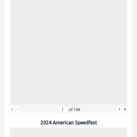
«
‹
›
»
of
188
2024 American Speedfest