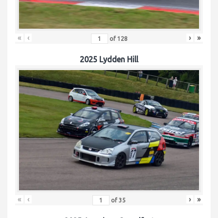
«
‹
›
»
of
128
2025 Lydden Hill
«
‹
›
»
of
35