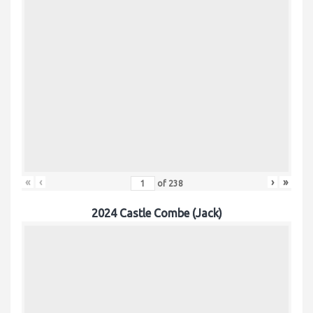
«
‹
›
»
of
238
2024 Castle Combe (Jack)