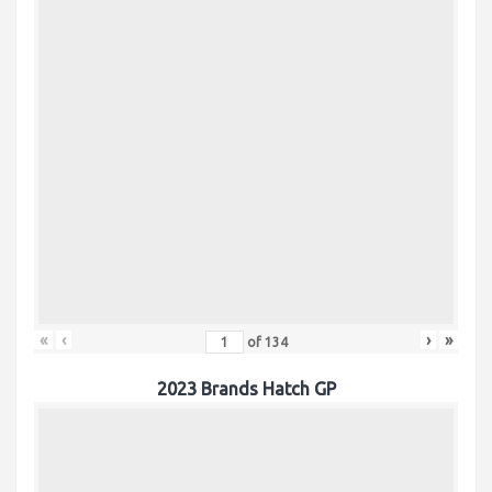
«
‹
›
»
of
134
2023 Brands Hatch GP