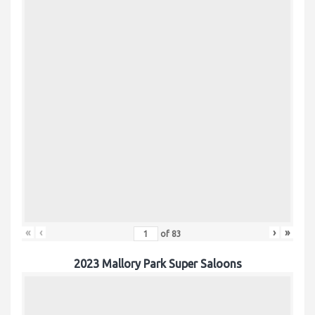
«
‹
›
»
of
83
2023 Mallory Park Super Saloons