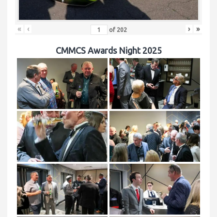
«
‹
›
»
of
202
CMMCS Awards Night 2025