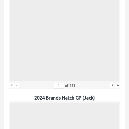
«
‹
›
»
of
271
2024 Brands Hatch GP (Jack)