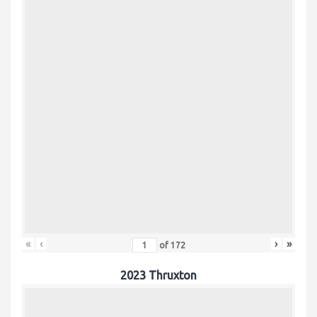
«
‹
›
»
of
172
2023 Thruxton