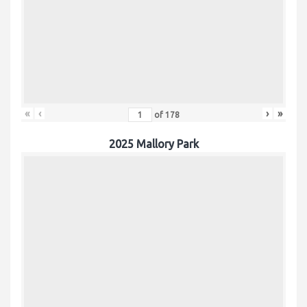
«
‹
›
»
of
178
2025 Mallory Park