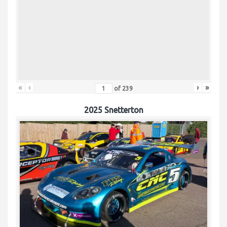
«
‹
›
»
of
239
2025 Snetterton