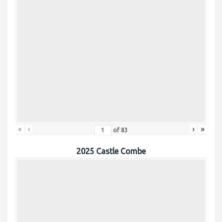
«
‹
›
»
of
83
2025 Castle Combe