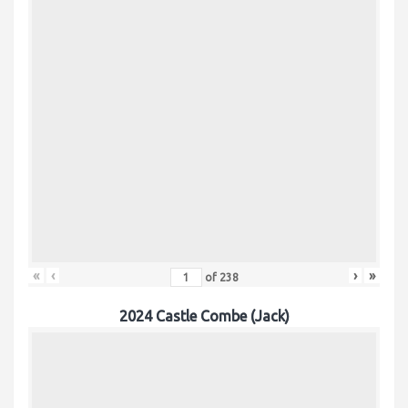
«
‹
›
»
of
238
2024 Castle Combe (Jack)