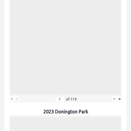
«
‹
›
»
of
119
2023 Donington Park