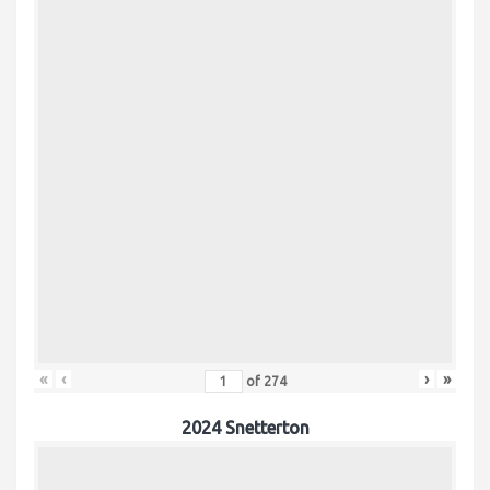
«
‹
›
»
of
274
2024 Snetterton