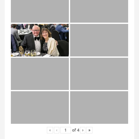
«
‹
of
4
›
»