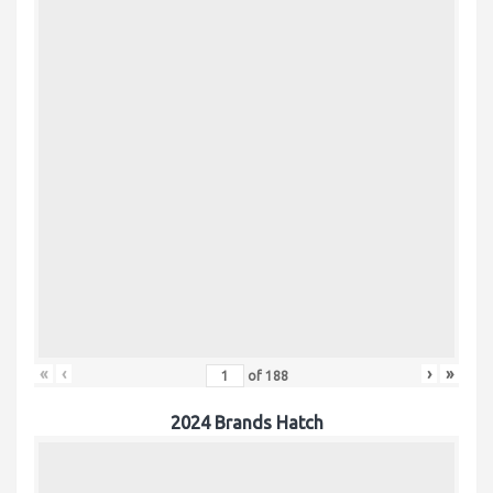
«
‹
›
»
of
188
2024 Brands Hatch