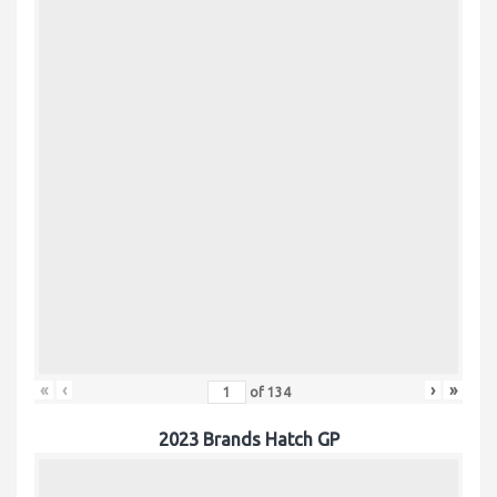
«
‹
›
»
of
134
2023 Brands Hatch GP