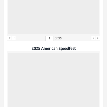
«
‹
›
»
of
35
2025 American Speedfest