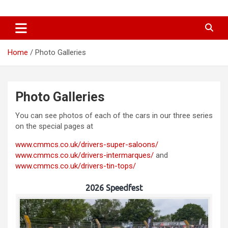
Skip
Classic & Modern Motorsport
to
content
Club Southern
Home
Photo Galleries
Photo Galleries
You can see photos of each of the cars in our three series
on the special pages at
www.cmmcs.co.uk/drivers-super-saloons/
www.cmmcs.co.uk/drivers-intermarques/
and
www.cmmcs.co.uk/drivers-tin-tops/
2026 Speedfest