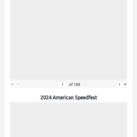
«
‹
›
»
of
188
2024 American Speedfest