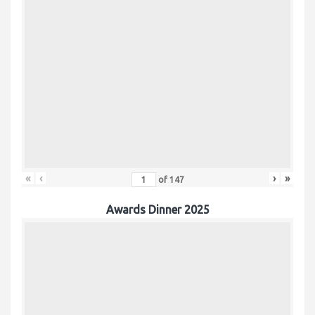
«
‹
›
»
of
147
Awards Dinner 2025