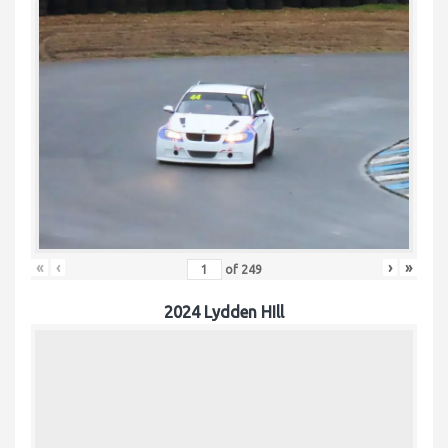
«
‹
›
»
of
249
2024 Lydden HIll