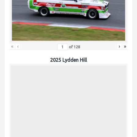
«
‹
›
»
of
128
2025 Lydden Hill