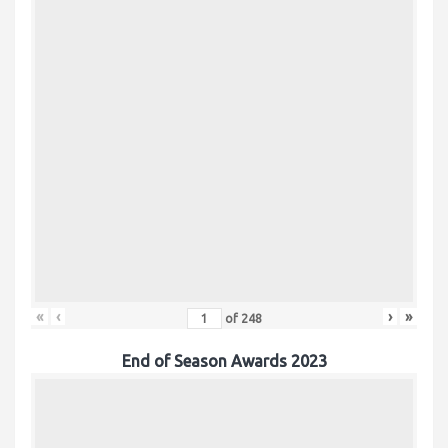
«
‹
›
»
of
248
End of Season Awards 2023