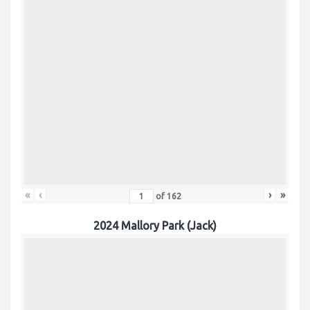
«
‹
›
»
of
162
2024 Mallory Park (Jack)