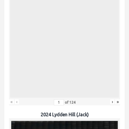
«
‹
›
»
of
124
2024 Lydden Hill (Jack)