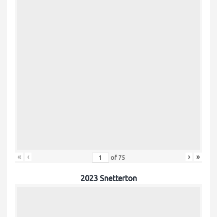
«
‹
›
»
of
75
2023 Snetterton