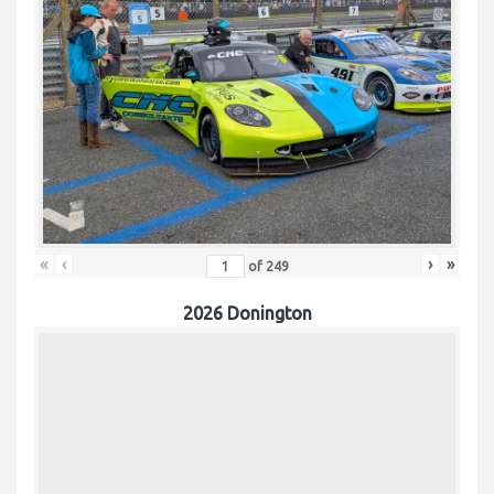
«
‹
›
»
of
249
2026 Donington