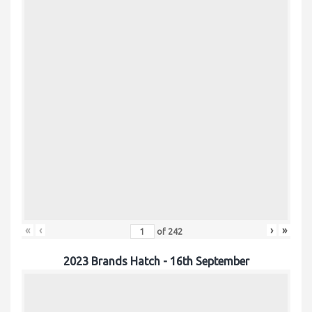
«
‹
›
»
of
242
2023 Brands Hatch - 16th September