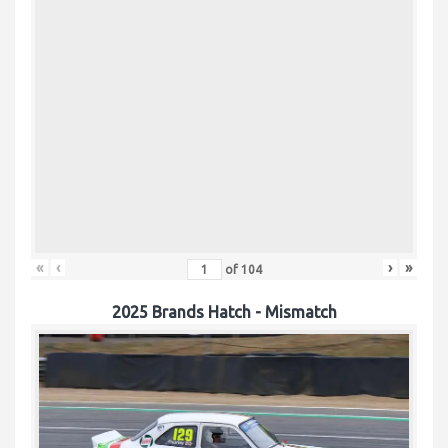
«
‹
›
»
of
104
2025 Brands Hatch - Mismatch