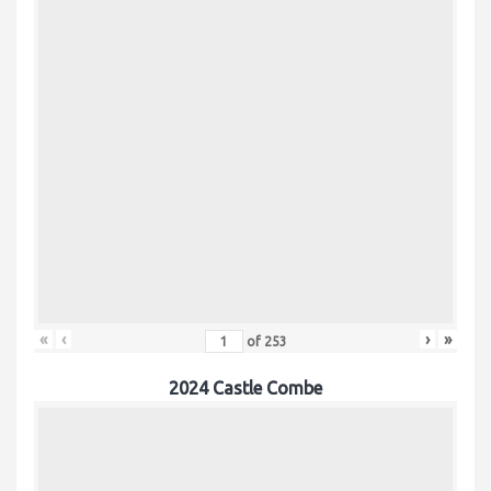
«
‹
›
»
of
253
2024 Castle Combe