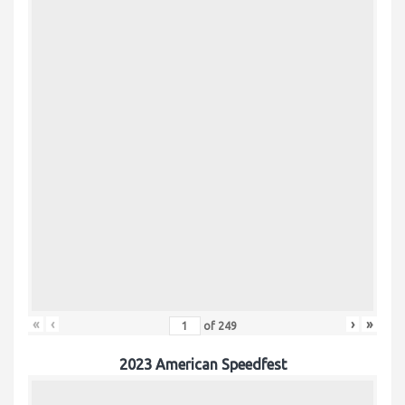
«
‹
›
»
of
249
2023 American Speedfest