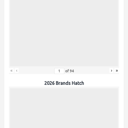
«
‹
›
»
of
94
2026 Brands Hatch