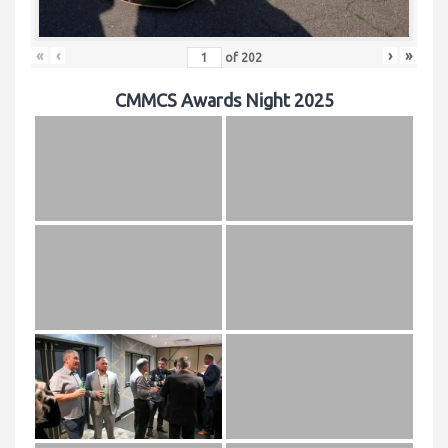
«
‹
›
»
of
202
CMMCS Awards Night 2025