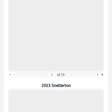
«
‹
›
»
of
75
2023 Snetterton