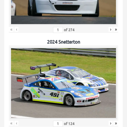
«
‹
›
»
of
274
2024 Snetterton
«
‹
›
»
of
124