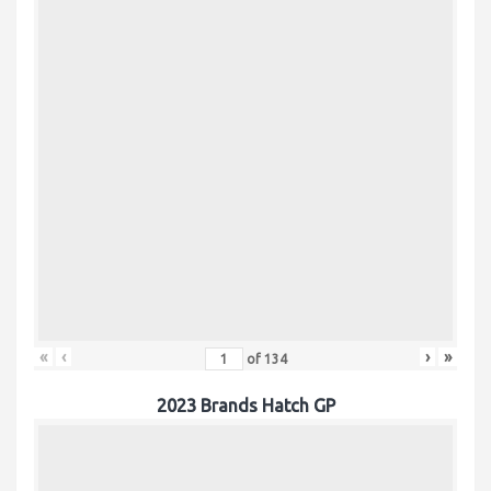
«
‹
›
»
of
134
2023 Brands Hatch GP