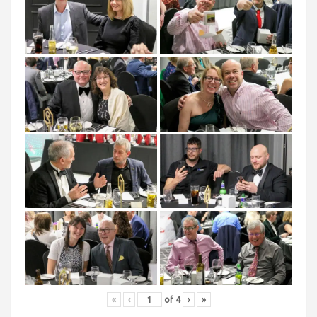
«
‹
of
4
›
»