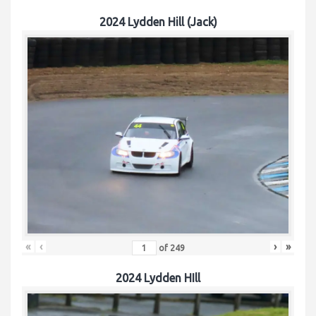
2024 Lydden Hill (Jack)
«
‹
›
»
of
249
2024 Lydden HIll