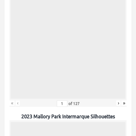
«
‹
›
»
of
127
2023 Mallory Park Intermarque Silhouettes