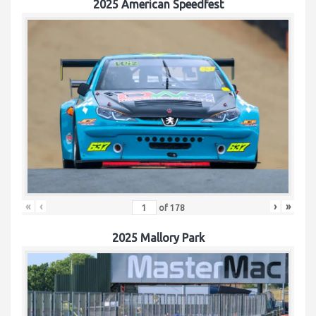
2025 American Speedfest
«
‹
›
»
of
178
2025 Mallory Park