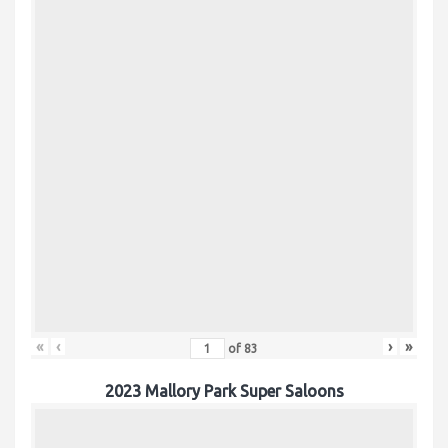
«
‹
›
»
of
83
2023 Mallory Park Super Saloons