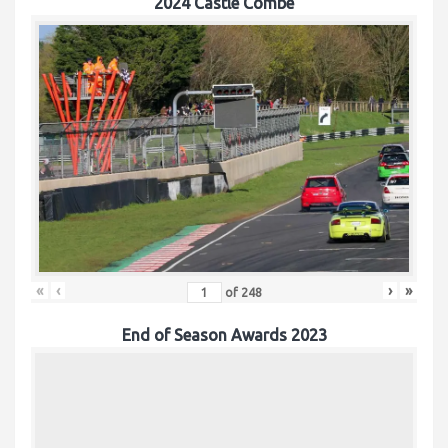
2024 Castle Combe
«
‹
›
»
of
248
End of Season Awards 2023