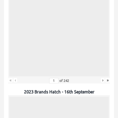
«
‹
›
»
of
242
2023 Brands Hatch - 16th September