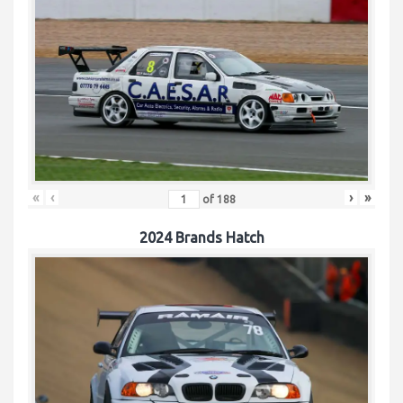
«
‹
›
»
of
188
2024 Brands Hatch