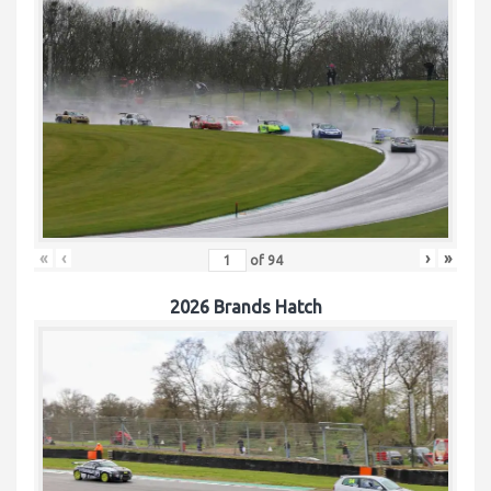
«
‹
›
»
of
94
2026 Brands Hatch