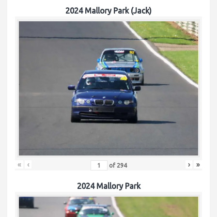
2024 Mallory Park (Jack)
«
‹
›
»
of
294
2024 Mallory Park