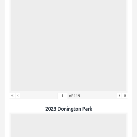
«
‹
›
»
of
119
2023 Donington Park