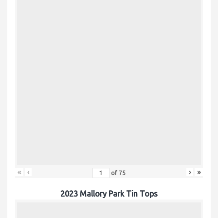
«
‹
›
»
of
75
2023 Mallory Park Tin Tops