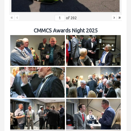
«
‹
›
»
of
202
CMMCS Awards Night 2025