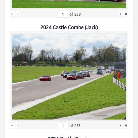
«
‹
›
»
of
238
2024 Castle Combe (Jack)
«
‹
›
»
of
253