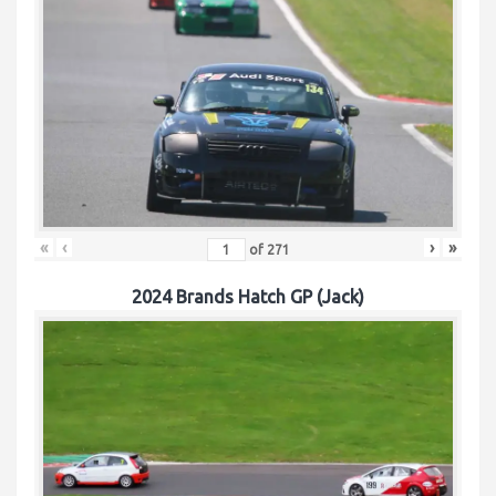
«
‹
›
»
of
271
2024 Brands Hatch GP (Jack)