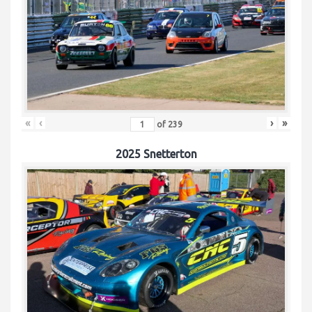
«
‹
›
»
of
239
2025 Snetterton