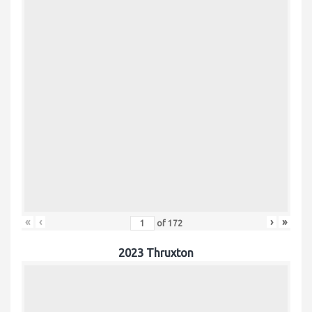
«
‹
›
»
of
172
2023 Thruxton