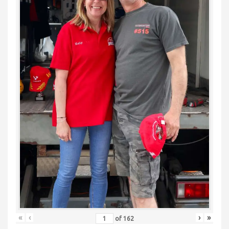
«
‹
›
»
of
162