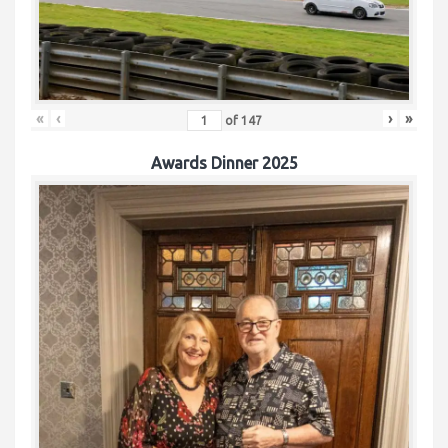
«
‹
›
»
of
147
Awards Dinner 2025