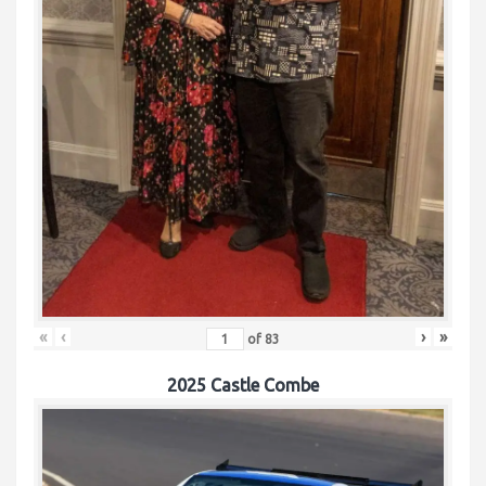
«
‹
›
»
of
83
2025 Castle Combe