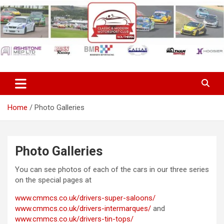
Skip
to
content
Classic & Modern Motorsport
Club Southern
Home
Photo Galleries
Photo Galleries
You can see photos of each of the cars in our three series
on the special pages at
www.cmmcs.co.uk/drivers-super-saloons/
www.cmmcs.co.uk/drivers-intermarques/
and
www.cmmcs.co.uk/drivers-tin-tops/