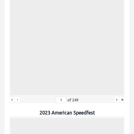
«
‹
›
»
of
249
2023 American Speedfest