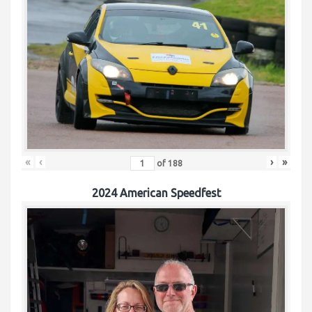
«
‹
›
»
of
188
2024 American Speedfest