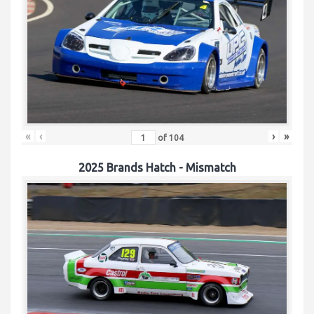
«
‹
›
»
of
104
2025 Brands Hatch - Mismatch