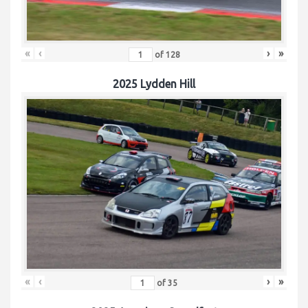
«
‹
›
»
of
128
2025 Lydden Hill
«
‹
›
»
of
35